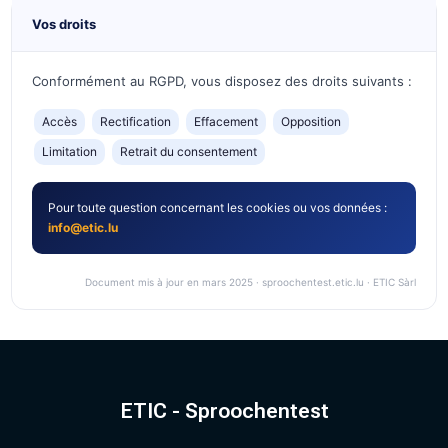
Vos droits
Conformément au RGPD, vous disposez des droits suivants :
Accès
Rectification
Effacement
Opposition
Limitation
Retrait du consentement
Pour toute question concernant les cookies ou vos données :
info@etic.lu
Document mis à jour en mars 2025 · sproochentest.etic.lu · ETIC Sàrl
Modifié le: dimanche 19 avril 2026, 01:23
Précédent
TEST
ETIC - Sproochentest