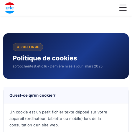
Skip to navigation
Skip to login form
Passer au contenu principal
Skip to footer
M
Cookies
Conditions d’achèvement
Cookies
Cookies
Modifié le: dimanche 19 avril 2026, 00:53
Accueil
Pages du site
Cookies
🍪 POLITIQUE
Politique de cookies
sproochentest.etic.lu · Dernière mise à jour : mars 2025
Qu’est-ce qu’un cookie ?
Un cookie est un petit fichier texte déposé sur votre
appareil (ordinateur, tablette ou mobile) lors de la
consultation d’un site web.