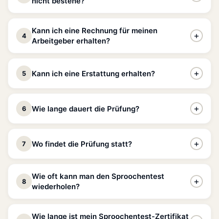
nicht bestehe?
Vorbereitungsplattform. Sie erfolgt direkt beim
Institut
National des Langues Luxembourg (INLL)
, der einzigen
Keine Sorge – den Sproochentest kann man wiederholen.
Kann ich eine Rechnung für meinen
zur Durchführung dieser Prüfung berechtigten
+
4
Ihr Zugang zur Plattform bleibt während der gesamten
Arbeitgeber erhalten?
Einrichtung.
Laufzeit Ihrer Formel aktiv, sodass Sie sich weiter
vorbereiten und die Prüfung in aller Ruhe erneut ablegen
Online-Anmeldung über das
MyINL
-Portal auf
Ja. Eine offizielle Rechnung auf den Namen Ihres
+
Kann ich eine Erstattung erhalten?
5
können.
www.inll.lu
Arbeitgebers oder auf Ihren Namen kann auf Anfrage
Anmeldegebühr:
75 €
(festgelegt durch
ausgestellt werden. Dies erleichtert die
Ja – und die Beträge können erheblich sein. Bitte
großherzogliche Verordnung)
Erstattungsverfahren bei Ihrem Unternehmen oder bei
+
Wie lange dauert die Prüfung?
6
beachten Sie jedoch:
Diese Erstattungen erfolgen
luxemburgischen öffentlichen Förderprogrammen.
Frist: Die Anmeldung muss
mindestens einen Monat
ausschließlich durch den luxemburgischen Staat,
Kontaktieren Sie uns nach Ihrer Anmeldung.
vor
dem Prüfungstermin abgeschlossen sein
Die Prüfung besteht aus zwei getrennten Teilen, die an
nicht durch ETIC
. Wir sind an diesen Verfahren nicht
+
Kontakt INLL:
(+352) 26 44 30 1
– nationalite@inll.lu
Wo findet die Prüfung statt?
7
einem halben Tag stattfinden:
beteiligt und können deren Genehmigung nicht
garantieren.
ca.
10 Minuten
– Sie wählen
Mündlicher Ausdruck A2
Eine unvollständige Anmeldung bis zum Stichtag wird
Die Prüfung wird vom
INLL
(Institut National des
Wie oft kann man den Sproochentest
zwischen zwei Alltagsthemen (Familie, Arbeit,
automatisch auf die nächste Sitzung verschoben.
+
8
Langues Luxembourg) unter der Aufsicht des
1. Erstattung der Luxemburgisch-
wiederholen?
Prüfen Sie die nächsten Termine im Online-Kalender
Hobbys…) und besprechen es mit dem Prüfer.
Bildungsministeriums organisiert. Die Prüfungen finden in
Sprachkursgebühren – bis zu 750 €
des INLL.
ca.
25 Minuten
– Multiple-Choice-
Hörverstehen B1
den Räumlichkeiten des INLL in Luxemburg-Stadt statt.
Wenn Sie sich im Einbürgerungsverfahren befinden,
Es gibt
keine Begrenzung
der Anzahl der Versuche. Bei
Fragebogen auf Basis von Audioaufnahmen.
Wie lange ist mein Sproochentest-Zertifikat