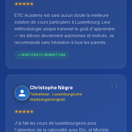
★
★
★
★
★
ETIC Academy est sans aucun doute la meilleure
solution de cours particuliers à Luxembourg. Leur
méthodologie unique transmet le goût d'apprendre
— les élèves deviennent autonomes et motivés. Je
recommande sans hésitation à tous les parents.
VERIFIZIERTE BEWERTUNG
"
Christophe Nègre
Teilnehmer · Luxemburgische
Staatsangehörigkeit
★
★
★
★
★
J'ai fait les cours de luxembourgeois pour
l'obtention de la nationalité avec Etic, et Michèle