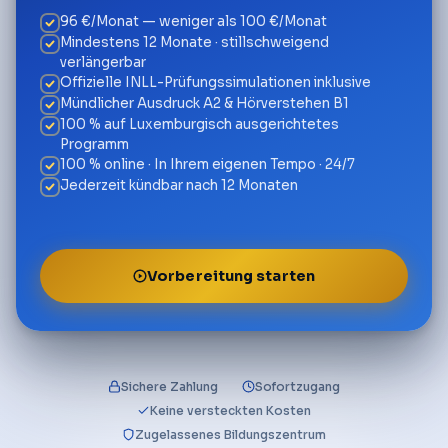
96 €/Monat — weniger als 100 €/Monat
Mindestens 12 Monate · stillschweigend
verlängerbar
Offizielle INLL-Prüfungssimulationen inklusive
Mündlicher Ausdruck A2 & Hörverstehen B1
100 % auf Luxemburgisch ausgerichtetes
Programm
100 % online · In Ihrem eigenen Tempo · 24/7
Jederzeit kündbar nach 12 Monaten
Vorbereitung starten
Sichere Zahlung
Sofortzugang
Keine versteckten Kosten
Zugelassenes Bildungszentrum