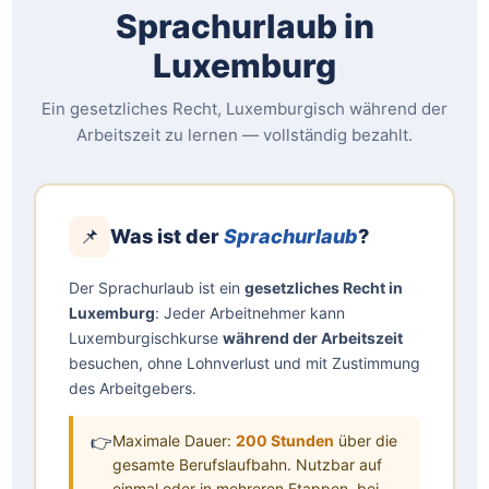
Kofinanzierung beim
INFPC
beantragen. Der Staat
Sprachurlaub in
übernimmt einen Teil der Weiterbildungskosten
Luxemburg
(standardmäßig 15 %, je nach Profil bis zu 35 %). Weitere
Infos:
www.lifelong-learning.lu
Ein gesetzliches Recht, Luxemburgisch während der
Arbeitszeit zu lernen — vollständig bezahlt.
Diese Zuschüsse werden von luxemburgischen
öffentlichen Einrichtungen (Justizministerium, INFPC)
gewährt, nicht von ETIC. Wenden Sie sich direkt an
diese Organisationen, um Ihre Rechte und
Anspruchsvoraussetzungen zu erfahren.
📌
Was ist der
Sprachurlaub
?
Der Sprachurlaub ist ein
gesetzliches Recht in
Luxemburg
: Jeder Arbeitnehmer kann
Luxemburgischkurse
während der Arbeitszeit
besuchen, ohne Lohnverlust und mit Zustimmung
des Arbeitgebers.
👉
Maximale Dauer:
200 Stunden
über die
gesamte Berufslaufbahn. Nutzbar auf
einmal oder in mehreren Etappen, bei