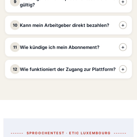
Das genaue Datum und der Ort werden Ihnen
+
9
erstattet das Justizministerium bis zu 750 €
für
Nichtbestehen können Sie sich ab der nächsten Sitzung
gültig?
mindestens 15 Tage vor der Prüfung mitgeteilt.
Luxemburgisch-Sprachkurse bei einem vom
beim INLL erneut anmelden. Ihr ETIC-Zugang bleibt
Bildungsministerium anerkannten Anbieter.
während der gesamten Laufzeit Ihrer Formel aktiv,
Das Sproochentest-Bestehenszeugnis ist im Rahmen
+
Kann mein Arbeitgeber direkt bezahlen?
10
sodass Sie sich zwischen den Versuchen weiter
eines luxemburgischen Staatsangehörigkeitsverfahrens
Der Antrag wird über das offizielle Formular beim
vorbereiten können.
lebenslang gültig
Luxemburger Staatsangehörigkeitsdienst
. Nach bestandener Prüfung müssen
Ja, selbstverständlich. Wir können eine
Rechnung auf
Sie sie nicht erneut ablegen.
(Justizministerium) gestellt
+
Wie kündige ich mein Abonnement?
11
den Namen Ihres Unternehmens
ausstellen. Ihr
Kontakt: nationalite@mj.public.lu – Tel.: (+352) 247-
Arbeitgeber kann somit die Weiterbildungskosten direkt
Bewahren Sie Ihre offizielle Bescheinigung des INLL
84547
Die Kündigung ist einfach und ohne versteckte Kosten.
sorgfältig auf – sie wird für Ihre Einbürgerungsakte
übernehmen, was auch die Kofinanzierungsanträge beim
+
Wie funktioniert der Zugang zur Plattform?
2. Erstattung der Sproochentest-Anmeldegebühr –
12
benötigt.
Bei
Formel 2
können Sie nach den ersten 12 Monaten
INFPC erleichtert. Kontaktieren Sie uns nach Ihrer
75 €
direkt über Ihr persönliches Konto oder per E-Mail an
Anmeldung, um dies zu veranlassen.
Die
75 € Anmeldegebühr
für die offizielle Prüfung (an
Der Zugang ist
100 % online
und sofort nach
uns kündigen. Die Kündigung wird zum Ende des
das INLL gezahlt) werden ebenfalls vom Staat erstattet,
Bestätigung Ihrer Zahlung verfügbar. Sie erhalten Ihre
laufenden Abrechnungszeitraums wirksam.
vorausgesetzt Sie bestehen die Prüfung und befinden
Zugangsdaten per E-Mail, um sich auf unserer Moodle-
sich in einem Staatsangehörigkeitsverfahren.
Plattform anzumelden. Übungen, Prüfungssimulationen
und Lernmaterialien sind rund um die Uhr von jedem
3. Kofinanzierung über Ihren Arbeitgeber (INFPC)
Gerät aus zugänglich.
Als Arbeitnehmer(in) kann Ihr Arbeitgeber eine
------ SPROOCHENTEST · ETIC LUXEMBOURG ------