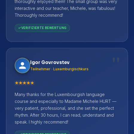
thoroughly enjoyed them! The small group was very
interactive and our teacher, Michele, was fabulous!
Thoroughly recommend!
VERIFIZIERTE BEWERTUNG
"
Igor Govrovstev
Teilnehmer · Luxemburgischkurs
★
★
★
★
★
Many thanks for the Luxembourgish language
course and especially to Madame Michele HURT —
very patient, professional, and she set the perfect
rhythm. After 30 hours, I can read, understand and
speak. I highly recommend!